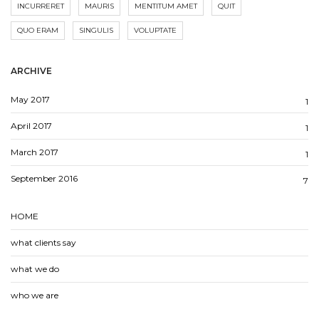
INCURRERET
MAURIS
MENTITUM AMET
QUIT
QUO ERAM
SINGULIS
VOLUPTATE
ARCHIVE
May 2017
1
April 2017
1
March 2017
1
September 2016
7
HOME
what clients say
what we do
who we are