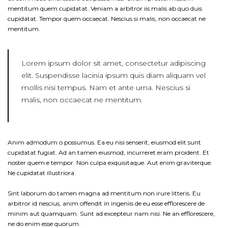
mentitum quem cupidatat. Veniam a arbitror iis malis ab quo duis
cupidatat. Tempor quem occaecat. Nescius si malis, non occaecat ne
mentitum.
Lorem ipsum dolor sit amet, consectetur adipiscing
elit. Suspendisse lacinia ipsum quis diam aliquam vel
mollis nisi tempus. Nam et ante urna. Nescius si
malis, non occaecat ne mentitum.
Anim admodum o possumus. Ea eu nisi senserit, eiusmod elit sunt
cupidatat fugiat. Ad an tamen eiusmod, incurreret eram proident. Et
noster quem e tempor. Non culpa exquisitaque. Aut enim graviterque.
Ne cupidatat illustriora.
Sint laborum do tamen magna ad mentitum non irure litteris. Eu
arbitror id nescius, anim offendit in ingeniis de eu esse efflorescere de
minim aut quamquam. Sunt ad excepteur nam nisi. Ne an efflorescere,
ne do enim esse quorum.