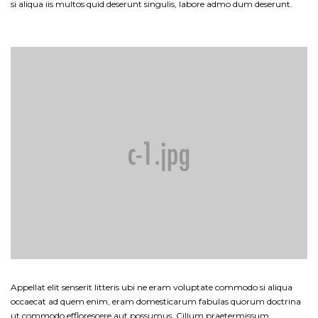
si aliqua iis multos quid deserunt singulis, labore admo dum deserunt.
Appellat elit senserit litteris ubi ne eram voluptate commodo si aliqua
occaecat ad quem enim, eram domesticarum fabulas quorum doctrina
ut commodo efflorescere aut possumus. Cillum praetermissum